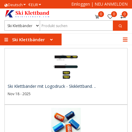
Einloggen
|
NEU ANMELDEN
€
Deutsch
EUR
0
0
0
Ski Klettbänder
Ski Klettbänder mit Logodruck - Skiklettband. ..
Nov 18 - 2025