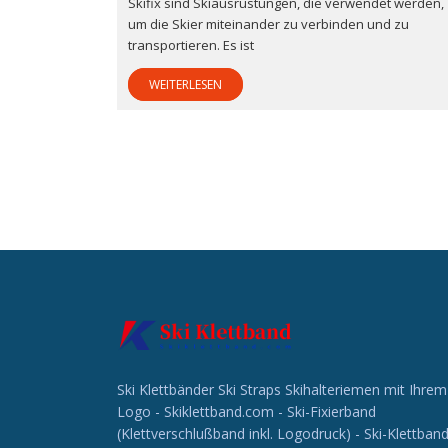
Skifix sind Skiausrüstungen, die verwendet werden,
um die Skier miteinander zu verbinden und zu
transportieren. Es ist
WEITERLESEN
Ski Klettbänder Ski Straps Skihalteriemen mit Ihrem
Logo - Skiklettband.com - Ski-Fixierband
(Klettverschlußband inkl. Logodruck) - Ski-Klettban