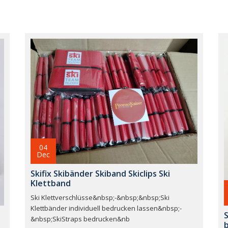
04
Dec
Skifix Skibänder Skiband Skiclips Ski
Klettband
Ski Klettverschlüsse&nbsp;-&nbsp;&nbsp;Ski
Klettbänder individuell bedrucken lassen&nbsp;-
S
&nbsp;SkiStraps bedrucken&nb
b