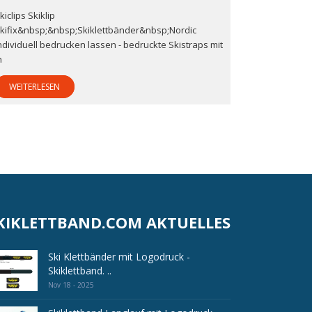
kiclips Skiklip
kifix&nbsp;&nbsp;Skiklettbänder&nbsp;Nordic
ndividuell bedrucken lassen - bedruckte Skistraps mit
h
WEITERLESEN
KIKLETTBAND.COM AKTUELLES
Ski Klettbänder mit Logodruck -
Skiklettband. ..
Nov 18 - 2025