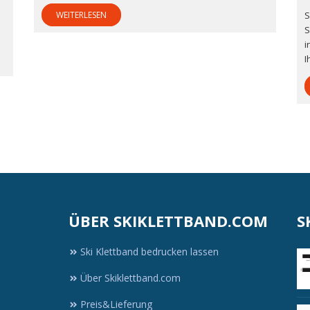
S
WEITERLESEN
S
i
I
ÜBER SKIKLETTBAND.COM
S
Ski Klettband bedrucken lassen
Über Skiklettband.com
d
Preis&Lieferung