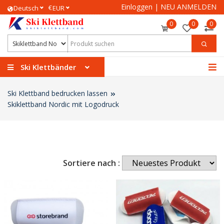
Einloggen
|
NEU ANMELDEN
€
Deutsch
EUR
0
0
0
Ski Klettbänder
Ski Klettband bedrucken lassen
Skiklettband Nordic mit Logodruck
Sortiere nach :