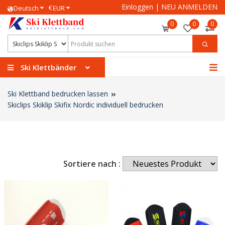
Einloggen
|
NEU ANMELDEN
€
Deutsch
EUR
0
0
0
Ski Klettbänder
Ski Klettband bedrucken lassen
Skiclips Skiklip Skifix Nordic individuell bedrucken
Sortiere nach :