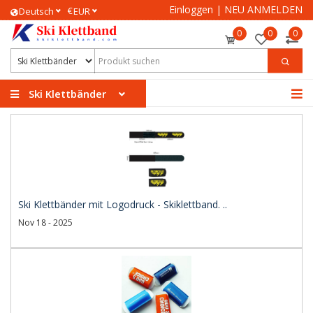
Einloggen
|
NEU ANMELDEN
€
Deutsch
EUR
0
0
0
Ski Klettbänder
Ski Klettbänder mit Logodruck - Skiklettband. ..
Nov 18 - 2025