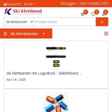
Einloggen
|
NEU ANMELDEN
€
Deutsch
EUR
0
0
0
Ski Klettbänder
Ski Klettbänder mit Logodruck - Skiklettband. ..
Nov 18 - 2025