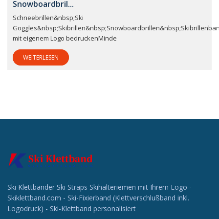
Snowboardbril...
Schneebrillen&nbsp;Ski
Goggles&nbsp;Skibrillen&nbsp;Snowboardbrillen&nbsp;Skibrillenba
mit eigenem Logo bedruckenMinde
WEITERLESEN
Ski Klettbänder Ski Straps Skihalteriemen mit Ihrem Logo -
Skiklettband.com - Ski-Fixierband (Klettverschlußband inkl.
Logodruck) - Ski-Klettband personalisiert