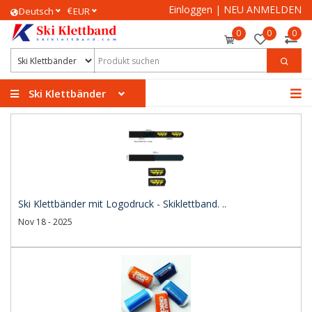
Einloggen
|
NEU ANMELDEN
€
Deutsch
EUR
0
0
0
Ski Klettbänder
Ski Klettbänder mit Logodruck - Skiklettband. ..
Nov 18 - 2025