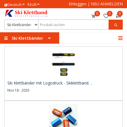
Einloggen
|
NEU ANMELDEN
€
Deutsch
EUR
0
0
0
Ski Klettbänder
Ski Klettbänder mit Logodruck - Skiklettband. ..
Nov 18 - 2025