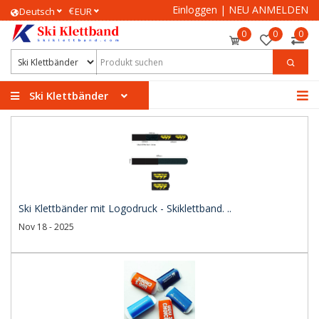
Einloggen
|
NEU ANMELDEN
€
Deutsch
EUR
0
0
0
Ski Klettbänder
Ski Klettbänder mit Logodruck - Skiklettband. ..
Nov 18 - 2025