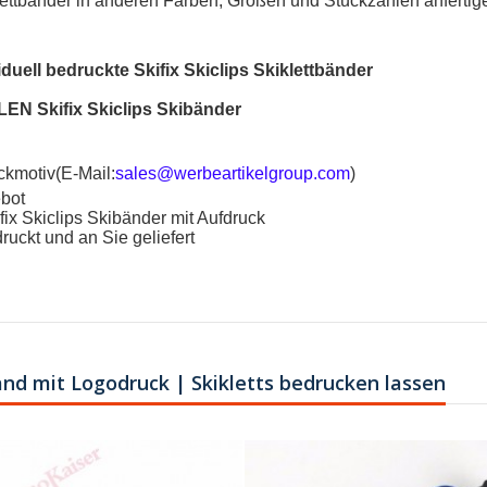
ttbänder in anderen Farben, Größen und Stückzahlen anfertige
iduell bedruckte Skifix Skiclips Skiklettbänder
N Skifix Skiclips Skibänder
ckmotiv(E-Mail:
sales@werbeartikelgroup.com
)
ebot
ifix Skiclips Skibänder mit Aufdruck
ruckt und an Sie geliefert
and mit Logodruck | Skikletts bedrucken lassen