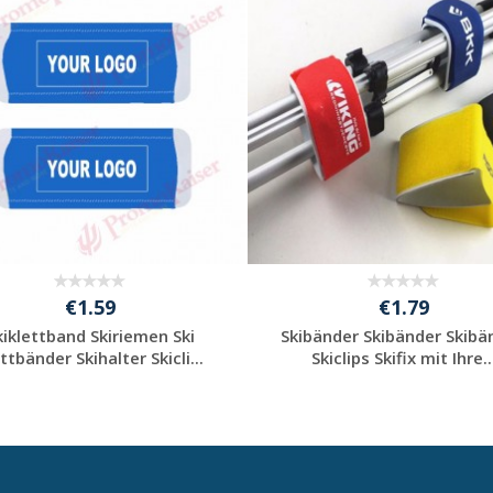
€1.59
€1.79
kiklettband Skiriemen Ski
Skibänder Skibänder Skibä
ttbänder Skihalter Skicli...
Skiclips Skifix mit Ihre..
Individuelle
Individuelle
Werbeartikel
Werbeartikel
anfragen
anfragen