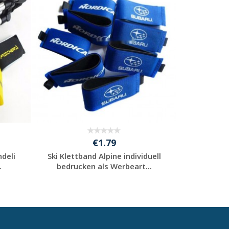
€1.79
ndeli
Ski Klettband Alpine individuell
Ski Klettb
.
bedrucken als Werbeart...
bedruck
Individuelle
Werbeartikel
anfragen