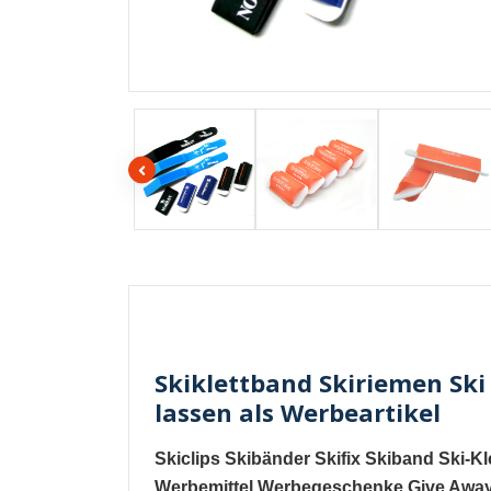
Skiklettband Skiriemen Ski
lassen als Werbeartikel
Skiclips
Skibänder
Skifix
Skiband
Ski-Kl
Werbemittel Werbegeschenke Give Awa