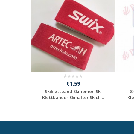
€1.59
mit
Skiklettband Skiriemen Ski
S
se
Klettbänder Skihalter Skicli...
Kle
Individuelle
l
Werbeartikel
anfragen