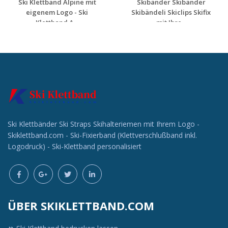
Ski Klettband Alpine mit
Skibänder Skibänder
eigenem Logo - Ski
Skibändeli Skiclips Skifix
Klettband A...
mit Ihre...
Individuelle
Individuelle
Werbeartikel
Werbeartikel
anfragen
anfragen
Ski Klettbänder Ski Straps Skihalteriemen mit Ihrem Logo -
Skiklettband.com - Ski-Fixierband (Klettverschlußband inkl.
Logodruck) - Ski-Klettband personalisiert
ÜBER SKIKLETTBAND.COM