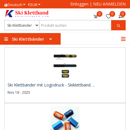
Einloggen
|
NEU ANMELDEN
€
Deutsch
EUR
0
0
0
Ski Klettbänder
Ski Klettbänder mit Logodruck - Skiklettband. ..
Nov 18 - 2025