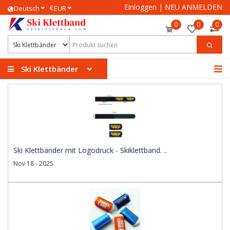
Einloggen
|
NEU ANMELDEN
€
Deutsch
EUR
0
0
0
Ski Klettbänder
Ski Klettbänder mit Logodruck - Skiklettband. ..
Nov 18 - 2025