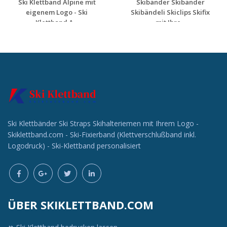
Ski Klettband Alpine mit
Skibänder Skibänder
eigenem Logo - Ski
Skibändeli Skiclips Skifix
Klettband A...
mit Ihre...
Individuelle
Individuelle
Werbeartikel
Werbeartikel
anfragen
anfragen
Ski Klettbänder Ski Straps Skihalteriemen mit Ihrem Logo -
Skiklettband.com - Ski-Fixierband (Klettverschlußband inkl.
Logodruck) - Ski-Klettband personalisiert
ÜBER SKIKLETTBAND.COM