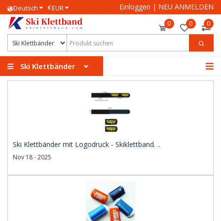
Einloggen
|
NEU ANMELDEN
€
Deutsch
EUR
0
0
0
Ski Klettbänder
Ski Klettbänder mit Logodruck - Skiklettband. ..
Nov 18 - 2025