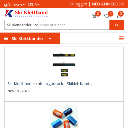
Einloggen
|
NEU ANMELDEN
€
Deutsch
EUR
0
0
0
Ski Klettbänder
Ski Klettbänder mit Logodruck - Skiklettband. ..
Nov 18 - 2025