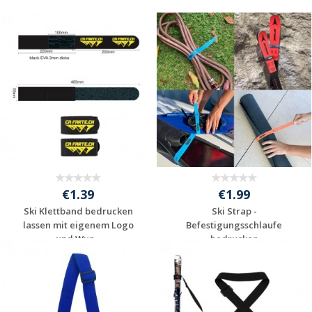
€1.39
€1.99
Ski Klettband bedrucken
Ski Strap -
lassen mit eigenem Logo
Befestigungsschlaufe
und Wun...
bedrucken
Individuelle
Individuelle
Werbeartikel
Werbeartikel
anfragen
anfragen