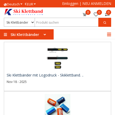
Einloggen
|
NEU ANMELDEN
€
Deutsch
EUR
0
0
0
Ski Klettbänder
Ski Klettbänder mit Logodruck - Skiklettband. ..
Nov 18 - 2025