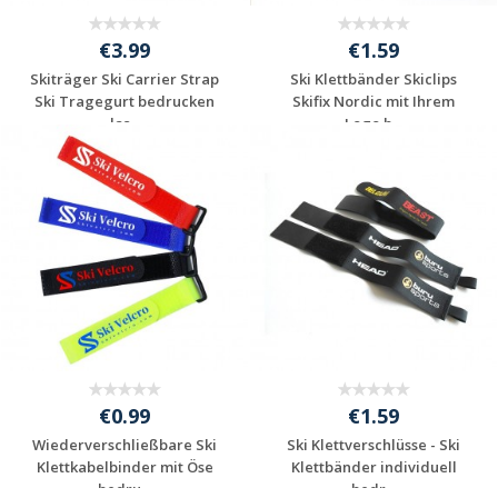
€3.99
€1.59
Skiträger Ski Carrier Strap
Ski Klettbänder Skiclips
Ski Tragegurt bedrucken
Skifix Nordic mit Ihrem
las...
Logo b...
Individuelle
Individuelle
Werbeartikel
Werbeartikel
anfragen
anfragen
€0.99
€1.59
Wiederverschließbare Ski
Ski Klettverschlüsse - Ski
Klettkabelbinder mit Öse
Klettbänder individuell
bedru...
bedr...