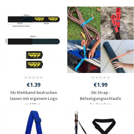
€1.39
€1.99
Ski Klettband bedrucken
Ski Strap -
lassen mit eigenem Logo
Befestigungsschlaufe
und Wun...
bedrucken
Individuelle
Individuelle
Werbeartikel
Werbeartikel
anfragen
anfragen