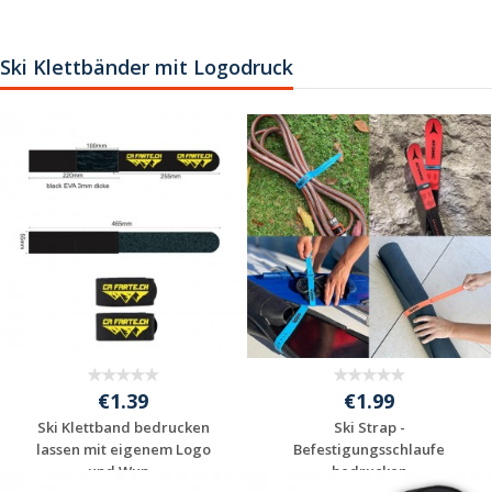
Individuelle
Individuelle
Werbeartikel
Werbeartikel
anfragen
anfragen
Ski Klettbänder mit Logodruck
€1.39
€1.99
Ski Klettband bedrucken
Ski Strap -
lassen mit eigenem Logo
Befestigungsschlaufe
und Wun...
bedrucken