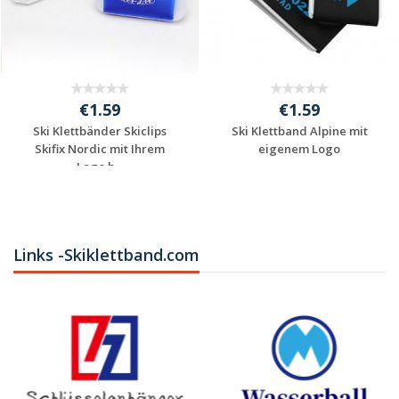
€1.59
€1.59
Ski Klettbänder Skiclips
Ski Klettband Alpine mit
Skifix Nordic mit Ihrem
eigenem Logo
Logo b...
Individuelle
Individuelle
Werbeartikel
Werbeartikel
anfragen
anfragen
Links -Skiklettband.com