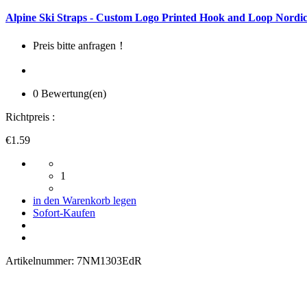
Alpine Ski Straps - Custom Logo Printed Hook and Loop Nordic
Preis bitte anfragen！
0 Bewertung(en)
Richtpreis :
€1.59
1
in den Warenkorb legen
Sofort-Kaufen
Artikelnummer:
7NM1303EdR